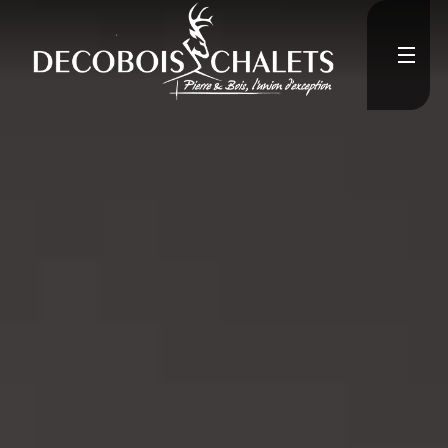
current-item active">
Accueil
L'Entreprise
">
Constructions neuves
">
Rénovation
Médias
">
Contact