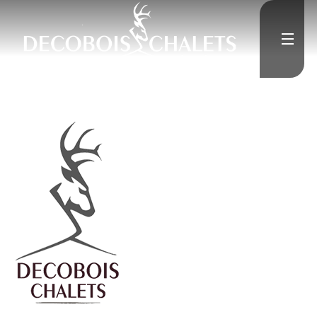
Accueil
L'Entreprise
">
Constructions neuves
Rénovation
Médias
">
Contact