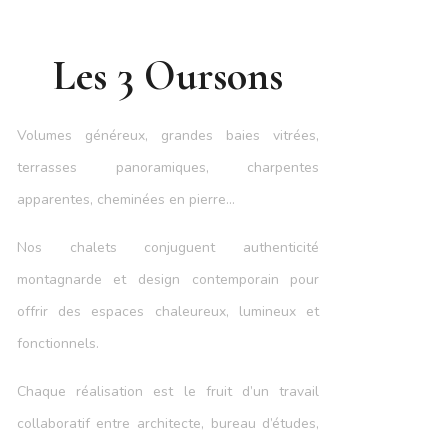
Les 3 Oursons
Volumes généreux, grandes baies vitrées,
terrasses panoramiques, charpentes
apparentes, cheminées en pierre…
Nos chalets conjuguent authenticité
montagnarde et design contemporain pour
offrir des espaces chaleureux, lumineux et
fonctionnels.
Chaque réalisation est le fruit d’un travail
collaboratif entre architecte, bureau d’études,