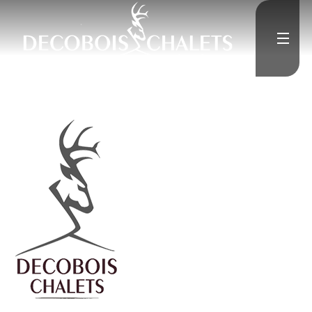
Accueil
L'Entreprise
Constructions neuves
Rénovation
Médias
">
Contact