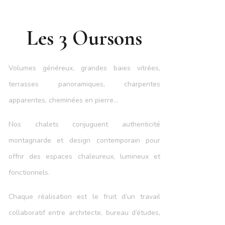
Les 3 Oursons
Volumes généreux, grandes baies vitrées,
terrasses panoramiques, charpentes
apparentes, cheminées en pierre…
Nos chalets conjuguent authenticité
montagnarde et design contemporain pour
offrir des espaces chaleureux, lumineux et
fonctionnels.
Chaque réalisation est le fruit d’un travail
collaboratif entre architecte, bureau d’études,