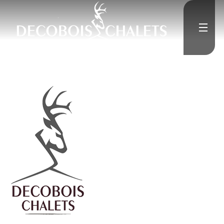
Accueil
L'Entreprise
Constructions neuves
Rénovation
Médias
">
Contact