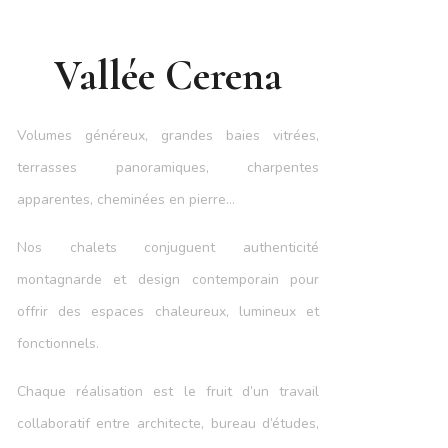
Vallée Cerena
Volumes généreux, grandes baies vitrées,
terrasses panoramiques, charpentes
apparentes, cheminées en pierre…
Nos chalets conjuguent authenticité
montagnarde et design contemporain pour
offrir des espaces chaleureux, lumineux et
fonctionnels.
Chaque réalisation est le fruit d’un travail
collaboratif entre architecte, bureau d’études,