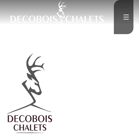
">
Accueil
L'Entreprise
">
Constructions neuves
">
Rénovation
Médias
">
Contact