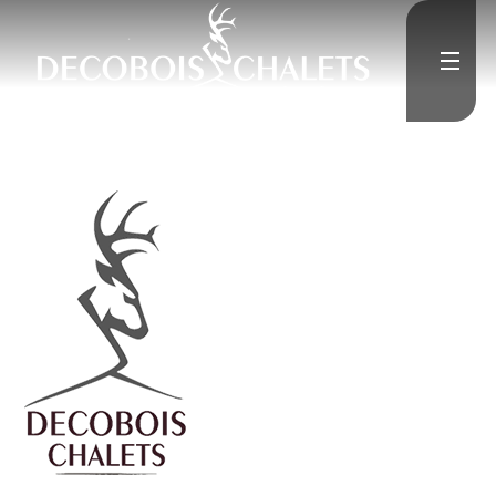
Accueil
L'Entreprise
">
Constructions neuves
Rénovation
Médias
">
Contact