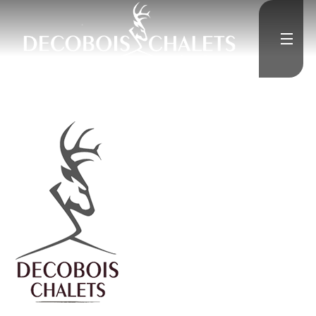
">
Accueil
L'Entreprise
">
Constructions neuves
">
Rénovation
Médias
">
Contact