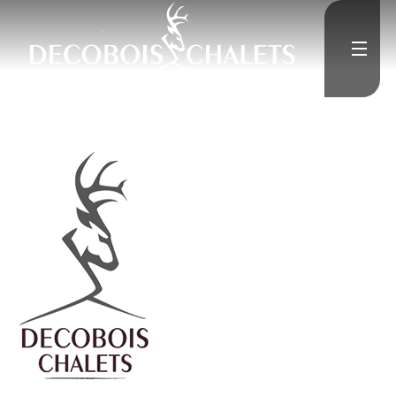
Accueil
L'Entreprise
Constructions neuves
Rénovation
Médias
">
Contact