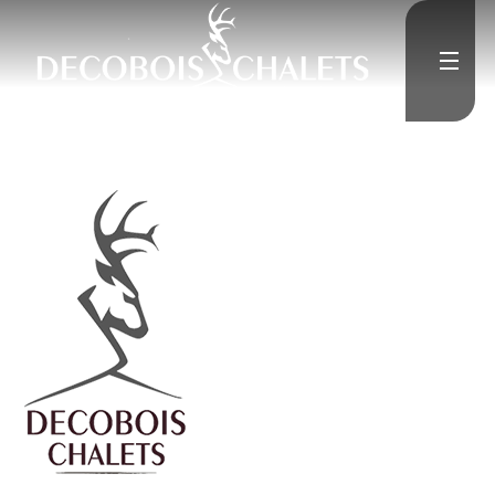
Accueil
L'Entreprise
Constructions neuves
Rénovation
Médias
">
Contact