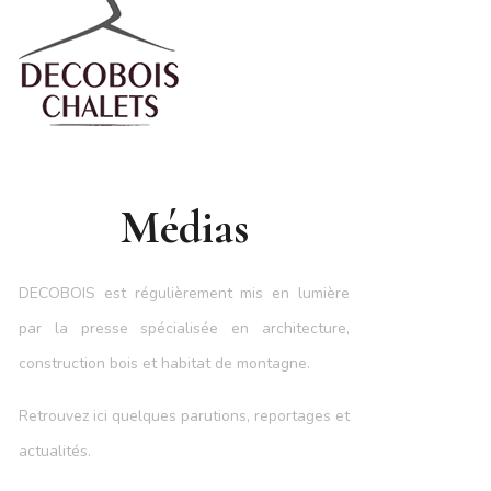
Médias
DECOBOIS est régulièrement mis en lumière
par la presse spécialisée en architecture,
construction bois et habitat de montagne.
Retrouvez ici quelques parutions, reportages et
actualités.