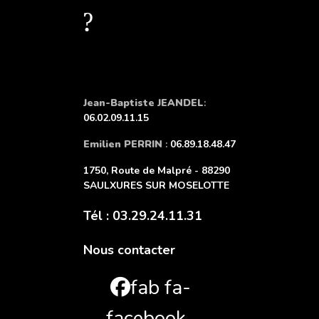
?
Jean-Baptiste JEANDEL
:
06.02.09.11.15
Emilien PERRIN
:
06.89.18.48.47
1750, Route de Malpré - 88290
SAULXURES SUR MOSELOTTE
Tél : 03.29.24.11.31
Nous contacter
fab fa-
facebook