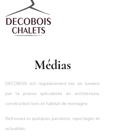
Médias
DECOBOIS est régulièrement mis en lumière
par la presse spécialisée en architecture,
construction bois et habitat de montagne.
Retrouvez ici quelques parutions, reportages et
actualités.