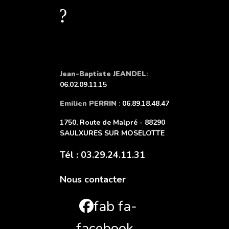
?
Jean-Baptiste JEANDEL
:
06.02.09.11.15
Emilien PERRIN
:
06.89.18.48.47
1750, Route de Malpré - 88290
SAULXURES SUR MOSELOTTE
Tél : 03.29.24.11.31
Nous contacter
fab fa-
facebook