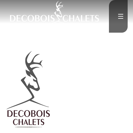
Accueil
L'Entreprise
Constructions neuves
Rénovation
Médias
">
Contact