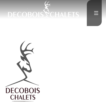
">
Accueil
L'Entreprise
">
Constructions neuves
">
Rénovation
Médias
">
Contact